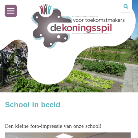
Toggle
navigation
School in beeld
Een kleine foto-impressie van onze school!