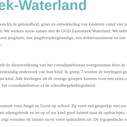
ek-Waterland
bij de gezondheid, groei en ontwikkeling van kinderen vanaf vier jaar
voelt. We werken nauw samen met de GGD Zaanstreek/Waterland. We heb
n jeugdarts, een jeugdverpleegkundige, een doktersassistente en een 
.
rdt de dienstverlening van het consultatiebureau overgenomen door de 
eeskundig onderzoek van hun kind. In groep 7 worden de leerlingen ge
et kind. Alle leerlingen uit de overige groepen kunnen voor een extra
, het consultatiebureau of de schoolbegeleidingsdienst.
entrum voor Jeugd en Gezin op school. Zij voert een gesprekje met uw k
 het ademgebruik en let op of uw kind goed luistert naar de opdrachtjes, 
zegt woorden en zinnen na en voert opdrachten uit. De logopedische scr